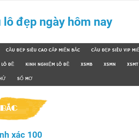
ầu lô đẹp ngày hôm nay
CẦU ĐẸP SIÊU CAO CẤP MIỀN BẮC
CẦU ĐẸP SIÊU VIP MI
 LÔ ĐỀ
KINH NGHIỆM LÔ ĐỀ
XSMB
XSMN
XSMT
THỬ
SỔ MƠ
nh xác 100