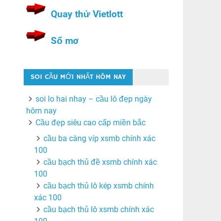
Quay thử Vietlott
Sổ mơ
SOI CẦU MỚI NHẤT HÔM NAY
soi lo hai nhay – cầu lô đẹp ngày
hôm nay
Cầu đẹp siêu cao cấp miền bắc
cầu ba càng víp xsmb chính xác
100
cầu bạch thủ đề xsmb chính xác
100
cầu bạch thủ lô kép xsmb chính
xác 100
cầu bạch thủ lô xsmb chính xác