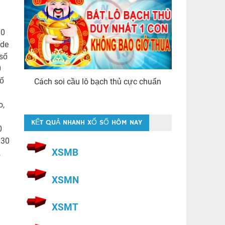
10
 de
 số
0
số
Cách soi cầu lô bạch thủ cực chuẩn
o,
KẾT QUẢ NHANH XỔ SỐ HÔM NAY
0
 30
XSMB
,
XSMN
XSMT