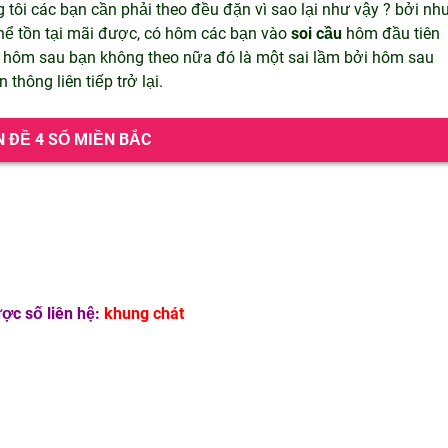
g tôi các bạn cần phải theo đều đặn vì sao lại như vậy ? bởi nh
thể tồn tại mãi được, có hôm các bạn vào
soi cầu
hôm đầu tiên
t hôm sau bạn không theo nữa đó là một sai lầm bởi hôm sau
thông liên tiếp trở lại.
N ĐỀ 4 SỐ MIỀN BẮC
ợc số liên hệ:
khung chát