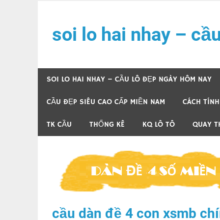
Skip
to
soi lo hai nhay – c
content
soi lo hai nhay – cầu lô đẹp ngày hôm nay
SOI LO HAI NHAY – CẦU LÔ ĐẸP NGÀY HÔM NAY
CẦU ĐẸP SIÊU CAO CẤP MIỀN NAM
CÁCH TÍNH
TK CẦU
THỐNG KÊ
KQ LÔ TÔ
QUAY 
cầu dàn đề 4 con xsmb chí