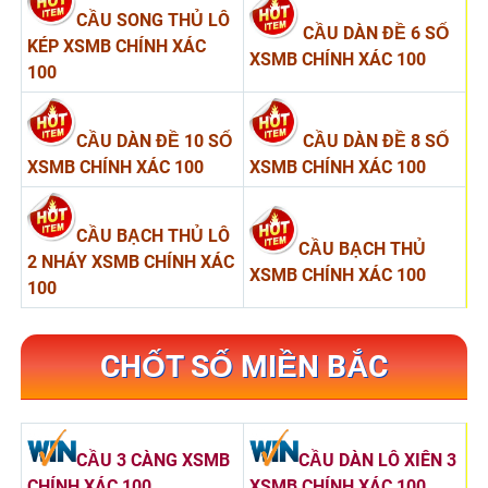
CẦU SONG THỦ LÔ
CẦU DÀN ĐỀ 6 SỐ
KÉP XSMB CHÍNH XÁC
XSMB CHÍNH XÁC 100
100
CẦU DÀN ĐỀ 10 SỐ
CẦU DÀN ĐỀ 8 SỐ
XSMB CHÍNH XÁC 100
XSMB CHÍNH XÁC 100
CẦU BẠCH THỦ LÔ
CẦU BẠCH THỦ
2 NHÁY XSMB CHÍNH XÁC
XSMB CHÍNH XÁC 100
100
CHỐT SỐ MIỀN BẮC
CẦU 3 CÀNG XSMB
CẦU DÀN LÔ XIÊN 3
CHÍNH XÁC 100
XSMB CHÍNH XÁC 100