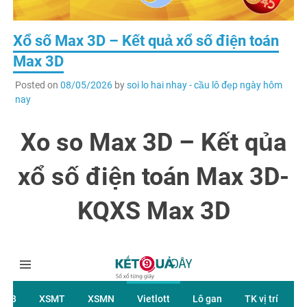
Xổ số Max 3D – Kết quả xổ số điện toán
Max 3D
Posted on
08/05/2026
by
soi lo hai nhay - cầu lô đẹp ngày hôm
nay
Xo so Max 3D – Kết qủa
xổ số điện toán Max 3D-
KQXS Max 3D