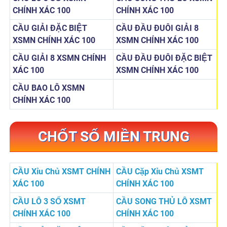
CHÍNH XÁC 100
CHÍNH XÁC 100
CẦU GIẢI ĐẶC BIỆT
CẦU ĐẦU ĐUÔI GIẢI 8
XSMN CHÍNH XÁC 100
XSMN CHÍNH XÁC 100
CẦU GIẢI 8 XSMN CHÍNH
CẦU ĐẦU ĐUÔI ĐẶC BIỆT
XÁC 100
XSMN CHÍNH XÁC 100
CẦU BAO LÔ XSMN
CHÍNH XÁC 100
CHỐT SỐ MIỀN TRUNG
CẦU Xỉu Chủ XSMT CHÍNH
CẦU Cặp Xỉu Chủ XSMT
XÁC 100
CHÍNH XÁC 100
CẦU LÔ 3 SỐ XSMT
CẦU SONG THỦ LÔ XSMT
CHÍNH XÁC 100
CHÍNH XÁC 100