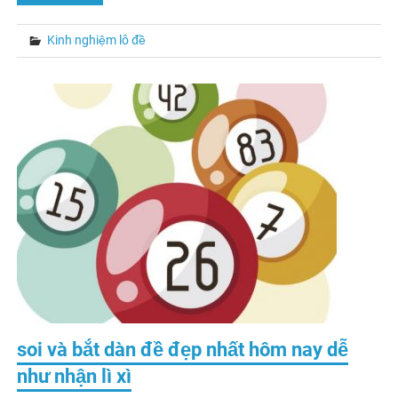
Kinh nghiệm lô đề
soi và bắt dàn đề đẹp nhất hôm nay dễ
như nhận lì xì