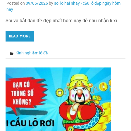
Posted on
09/05/2026
by
soi lo hai nhay - cầu lô đẹp ngày hôm
nay
Soi và bắt dàn đề đẹp nhất hôm nay dễ như nhận lì xì
READ MORE
Kinh nghiệm lô đề