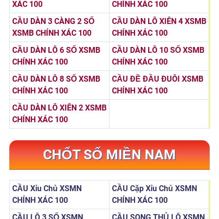
XÁC 100
CHÍNH XÁC 100
CẦU DÀN 3 CÀNG 2 SỐ
CẦU DÀN LÔ XIÊN 4 XSMB
XSMB CHÍNH XÁC 100
CHÍNH XÁC 100
CẦU DÀN LÔ 6 SỐ XSMB
CẦU DÀN LÔ 10 SỐ XSMB
CHÍNH XÁC 100
CHÍNH XÁC 100
CẦU DÀN LÔ 8 SỐ XSMB
CẦU ĐỀ ĐẦU ĐUÔI XSMB
CHÍNH XÁC 100
CHÍNH XÁC 100
CẦU DÀN LÔ XIÊN 2 XSMB
CHÍNH XÁC 100
CHỐT SỐ MIỀN NAM
CẦU Xỉu Chủ XSMN
CẦU Cặp Xỉu Chủ XSMN
CHÍNH XÁC 100
CHÍNH XÁC 100
CẦU LÔ 3 SỐ XSMN
CẦU SONG THỦ LÔ XSMN