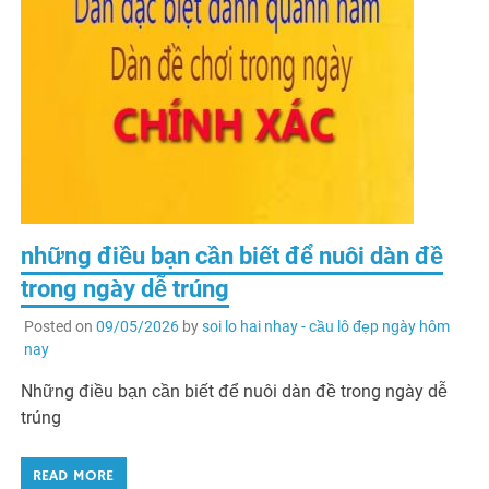
những điều bạn cần biết để nuôi dàn đề
trong ngày dễ trúng
Posted on
09/05/2026
by
soi lo hai nhay - cầu lô đẹp ngày hôm
nay
Những điều bạn cần biết để nuôi dàn đề trong ngày dễ
trúng
READ MORE