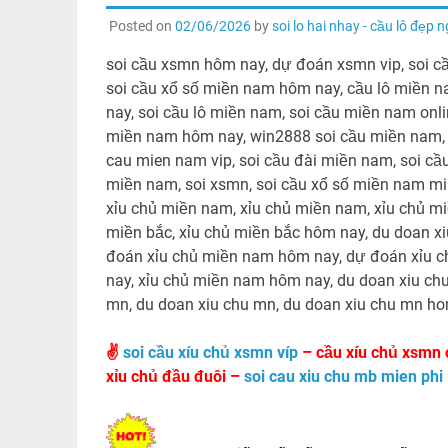
Posted on
02/06/2026
by
soi lo hai nhay - cầu lô đẹp
soi cầu xsmn hôm nay, dự đoán xsmn vip, soi 
soi cầu xổ số miền nam hôm nay, cầu lô miền 
nay, soi cầu lô miền nam, soi cầu miền nam onl
miền nam hôm nay, win2888 soi cầu miền nam, d
cau mien nam vip, soi cầu đài miền nam, soi cầ
miền nam, soi xsmn, soi cầu xổ số miền nam mi
xỉu chủ miền nam, xỉu chủ miền nam, xỉu chủ m
miền bắc, xỉu chủ miền bắc hôm nay, du doan x
đoán xỉu chủ miền nam hôm nay, dự đoán xỉu c
nay, xỉu chủ miền nam hôm nay, du doan xiu chu 
mn, du doan xiu chu mn, du doan xiu chu mn ho
✌
soi cầu xíu chủ xsmn víp
– cầu xíu chủ xsmn 
xỉu chủ đầu đuôi –
soi cau xiu chu mb mien phi