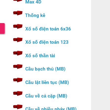
Max 4D
Thống kê
Xổ số điện toán 6x36
Xổ số điện toán 123
Xổ số thần tài
Cầu bạch thủ (MB)
Cầu lật liên tục (MB)
Cầu về cả cặp (MB)
Cầu về nhiều nháy (MB)