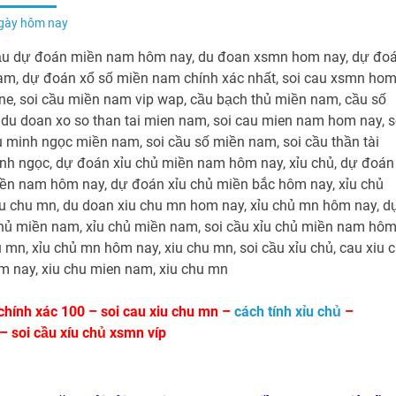
 ngày hôm nay
cầu dự đoán miền nam hôm nay, du đoan xsmn hom nay, dự đo
nam, dự đoán xổ số miền nam chính xác nhất, soi cau xsmn ho
ine, soi cầu miền nam vip wap, cầu bạch thủ miền nam, cầu số
u doan xo so than tai mien nam, soi cau mien nam hom nay, s
u minh ngọc miền nam, soi cầu số miền nam, soi cầu thần tài
nh ngọc, dự đoán xỉu chủ miền nam hôm nay, xỉu chủ, dự đoán
iền nam hôm nay, dự đoán xỉu chủ miền bắc hôm nay, xỉu chủ
iu chu mn, du doan xiu chu mn hom nay, xỉu chủ mn hôm nay, d
hủ miền nam, xỉu chủ miền nam, soi cầu xỉu chủ miền nam hô
mn, xỉu chủ mn hôm nay, xiu chu mn, soi cầu xỉu chủ, cau xiu 
m nay, xiu chu mien nam, xiu chu mn
chính xác 100 – soi cau xiu chu mn –
cách tính xỉu chủ
–
– soi cầu xíu chủ xsmn víp