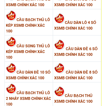
XSMB CHÍNH XÁC 100
XSMB CHÍNH XÁC 100
CẦU BẠCH THỦ LÔ
CẦU DÀN LÔ 4 SỐ
KÉP XSMB CHÍNH XÁC
XSMB CHÍNH XÁC 100
100
CẦU SONG THỦ LÔ
CẦU DÀN ĐỀ 6 SỐ
KÉP XSMB CHÍNH XÁC
XSMB CHÍNH XÁC 100
100
CẦU DÀN ĐỀ 10 SỐ
CẦU DÀN ĐỀ 8 SỐ
XSMB CHÍNH XÁC 100
XSMB CHÍNH XÁC 100
CẦU BẠCH THỦ LÔ
CẦU BẠCH THỦ
2 NHÁY XSMB CHÍNH XÁC
XSMB CHÍNH XÁC 100
100