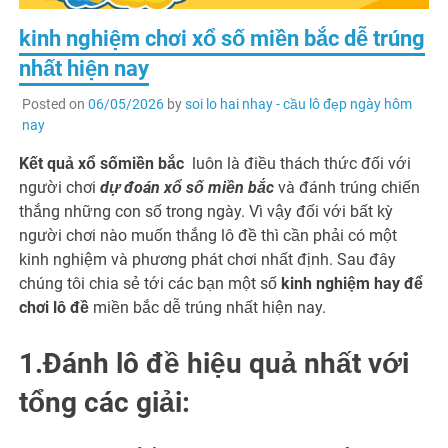
kinh nghiệm chơi xổ số miền bắc dễ trúng
nhất hiện nay
Posted on
06/05/2026
by
soi lo hai nhay - cầu lô đẹp ngày hôm
nay
Kết quả xổ sốmiền bắc
luôn là điều thách thức đối với
người chơi
dự đoán xổ số miền bắc
và đánh trúng chiến
thắng những con số trong ngày. Vì vậy đối với bất kỳ
người chơi nào muốn thắng lô đề thì cần phải có một
kinh nghiệm và phương phát chơi nhất định. Sau đây
chúng tôi chia sẻ tới các bạn một số
kinh nghiệm hay để
chơi lô đề
miền bắc dễ trúng nhất hiện nay.
1.Đánh lô đề hiệu quả nhất với
tổng các giải: