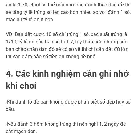
ăn là 1:70, chính vì thế nếu như bạn đánh theo dàn đề thì
sẽ tăng tỷ lệ trúng số lên cao hơn nhiều so với đánh 1 số,
mặc dù tỷ lệ ăn ít hơn.
VD: Bạn đặt cược 10 số chỉ trúng 1 số, xác suất trúng là
1/10, tỷ lệ ăn của bạn sẽ là 1:7, tuy thấp hơn nhưng nếu
bạn chắc chắn dàn đó sẽ có số về thì chỉ cần đặt đủ lớn
thì vẫn đảm bảo số tiền ăn không hề nhỏ.
4. Các kinh nghiệm cần ghi nhớ
khi chơi
-Khi đánh lô đề bạn không được phân biệt số đẹp hay số
xấu.
-Nếu đánh 3 hôm không trúng thì nên nghỉ 1, 2 ngày để
cắt mạch đen.