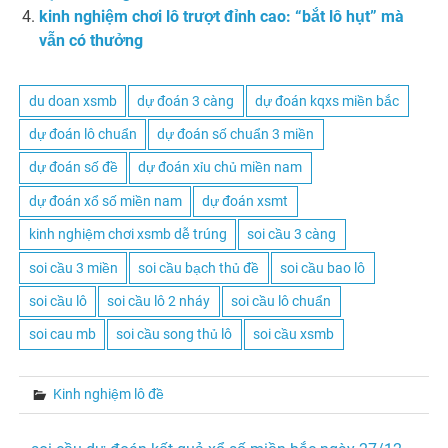
kinh nghiệm chơi lô trượt đỉnh cao: “bắt lô hụt” mà
vẫn có thưởng
du doan xsmb
dự đoán 3 càng
dự đoán kqxs miền bắc
dự đoán lô chuẩn
dự đoán số chuẩn 3 miền
dự đoán số đề
dự đoán xỉu chủ miền nam
dự đoán xổ số miền nam
dự đoán xsmt
kinh nghiệm chơi xsmb dễ trúng
soi cầu 3 càng
soi cầu 3 miền
soi cầu bạch thủ đề
soi cầu bao lô
soi cầu lô
soi cầu lô 2 nháy
soi cầu lô chuẩn
soi cau mb
soi cầu song thủ lô
soi cầu xsmb
Kinh nghiệm lô đề