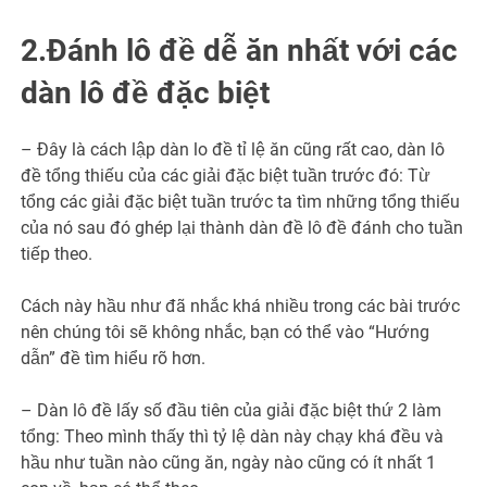
2.Đánh lô đề dễ ăn nhất với các
dàn lô đề đặc biệt
– Đây là cách lập dàn lo đề tỉ lệ ăn cũng rất cao, dàn lô
đề tổng thiếu của các giải đặc biệt tuần trước đó: Từ
tổng các giải đặc biệt tuần trước ta tìm những tổng thiếu
của nó sau đó ghép lại thành dàn đề lô đề đánh cho tuần
tiếp theo.
Cách này hầu như đã nhắc khá nhiều trong các bài trước
nên chúng tôi sẽ không nhắc, bạn có thể vào “Hướng
dẫn” đề tìm hiểu rõ hơn.
– Dàn lô đề lấy số đầu tiên của giải đặc biệt thứ 2 làm
tổng: Theo mình thấy thì tỷ lệ dàn này chạy khá đều và
hầu như tuần nào cũng ăn, ngày nào cũng có ít nhất 1