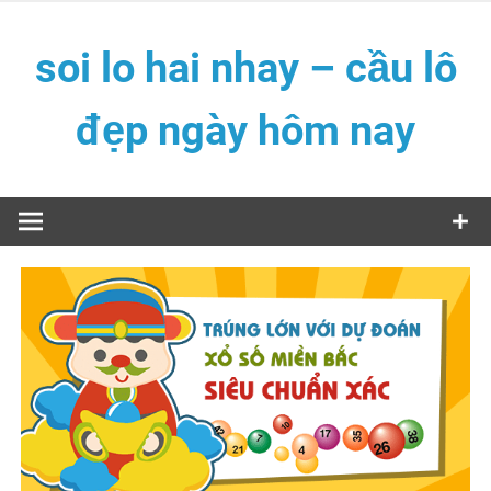
Skip
to
soi lo hai nhay – cầu lô
content
đẹp ngày hôm nay
soi lo hai nhay – cầu lô đẹp ngày hôm nay