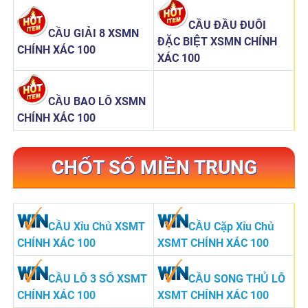
CẦU ĐẦU ĐUÔI
CẦU GIẢI 8 XSMN
ĐẶC BIỆT XSMN CHÍNH
CHÍNH XÁC 100
XÁC 100
CẦU BAO LÔ XSMN
CHÍNH XÁC 100
CHỐT SỐ MIỀN TRUNG
CẦU Xỉu Chủ XSMT
CẦU Cặp Xỉu Chủ
CHÍNH XÁC 100
XSMT CHÍNH XÁC 100
CẦU LÔ 3 SỐ XSMT
CẦU SONG THỦ LÔ
CHÍNH XÁC 100
XSMT CHÍNH XÁC 100