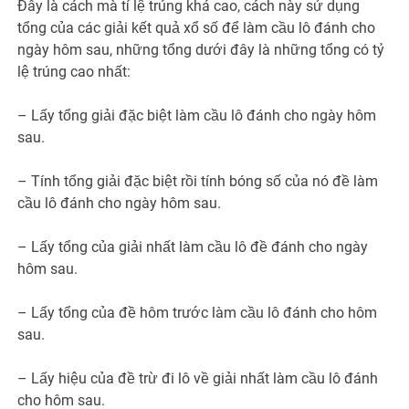
Đây là cách mà tỉ lệ trúng khá cao, cách này sử dụng
tổng của các giải kết quả xổ số để làm cầu lô đánh cho
ngày hôm sau, những tổng dưới đây là những tổng có tỷ
lệ trúng cao nhất:
– Lấy tổng giải đặc biệt làm cầu lô đánh cho ngày hôm
sau.
– Tính tổng giải đặc biệt rồi tính bóng số của nó đề làm
cầu lô đánh cho ngày hôm sau.
– Lấy tổng của giải nhất làm cầu lô đề đánh cho ngày
hôm sau.
– Lấy tổng của đề hôm trước làm cầu lô đánh cho hôm
sau.
– Lấy hiệu của đề trừ đi lô về giải nhất làm cầu lô đánh
cho hôm sau.